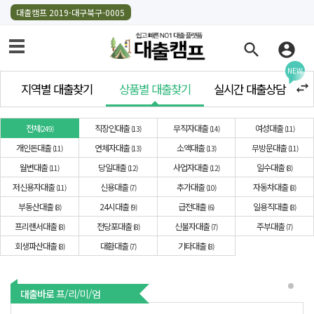
대출캠프 2019-대구북구-0005
search
account_circle
NEW
swap_horiz
지역별 대출찾기
상품별 대출찾기
실시간 대출상담
전체
직장인대출
무직자대출
여성대출
249
13
14
11
개인돈대출
연체자대출
소액대출
무방문대출
11
13
13
11
월변대출
당일대출
사업자대출
일수대출
11
12
12
8
저신용자대출
신용대출
추가대출
자동차대출
11
7
10
8
부동산대출
24시대출
급전대출
일용직대출
8
9
6
8
프리랜서대출
전당포대출
신불자대출
주부대출
8
8
7
7
회생파산대출
대환대출
기타대출
8
7
8
대출바로
프/리/미/엄