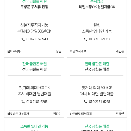
전국 급한돈 해결
즉시입금
무방문 무서류 진행
비밀보장OK 당일지급OK
신불자무직자가능
월변
부결NO 당일500만OK
소득만 있다면 가능
010-2116-0549
010-2133-9853
올바로대부
당일
희망24시대부
개인돈
전국 급한돈 해결
전국 급한돈 해결
전국 급한돈 해결
전국 급한돈 해결
첫거래 최대 500 OK
첫거래 최대 500 OK
24시 비대면 월변대출
24시 비대면 월변대출
010-2181-6268
010-2181-6268
바로바로 대부중개
직장인
바로바로 대부중개
직장인
소득만 있다면 가능
전국 급한돈 해결