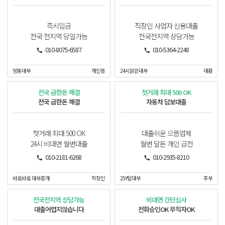
즉시입금
직장인 사업자 신용대출
전국 전지역 당일가능
전국전지역 상담가능
010-8075-6587
010-5364-2248
띵동대부
개인돈
24시맑은대부
대환
전국 급한돈 해결
첫거래 최대 500 OK
전국 급한돈 해결
자동차 담보대출
첫거래 최대 500 OK
대출쉬운 으뜸업체
24시 비대면 월변대출
월변 달돈 개인 급전
010-2181-6268
010-2935-8210
바로바로 대부중개
직장인
25Y탑대부
주부
전국전지역 상담가능
비대면 간단심사
대출어렵지않습니다
전화승인OK 무직자OK