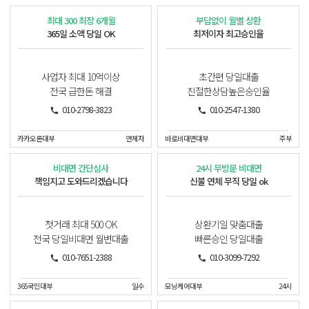
최대 300 최장 6개월
부담없이 월별 상환
365일 소액 당일 OK
최저이자 최고승인율
사업자 최대 10억이상
초간편 당일대출
전국 급한돈 해결
친절한상담높은승인율
010-2798-3823
010-2547-1380
카카오론대부
연체자
바로비대면대부
주부
비대면 간단심사
24시 무방문 비대면
책임지고 도와드리겠습니다
신불 연체 무직 당일 ok
첫거래 최대 500 OK
상환기일 맞춤대출
전국 당일비대면 월변대출
빠른승인 당일대출
010-7651-2388
010-3099-7292
365국민대부
일수
모닝케어대부
24시