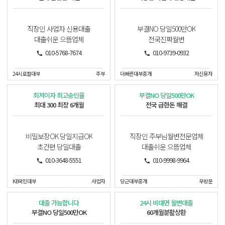
직장인 사업자 신용대출
부결NO 당일500만OK
대출쉬운 으뜸업체
전국진짜월변
010-5768-7674
010-9739-0932
24시로컬대부
주부
더빠른대부중개
저신용자
최저이자 최고승인율
부결NO 당일500만OK
최대 300 최장 6개월
전국 급한돈 해결
비밀보장OK 당일지급OK
직장인 주부님월변전문업체
초간편 당일대출
대출쉬운 으뜸업체
010-3648-5551
010-9998-9964
KB국민대부
사업자
당근대부중개
무방문
대출 가능합니다
24시 비대면 월변대출
부결NO 당일500만OK
60개월분활상환