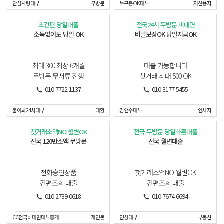
안심사랑대부
무방문
누구든OK대부
저신용자
초간편 당일대출
전국24시 무방문 비대면
소득없어도 당일 OK
비밀보장OK 당일지급OK
최대 300 최장 6개월
대출 가능합니다
무방문 무서류 진행
첫거래 최대 500 OK
010-7722-1137
010-3177-5455
물어봐24시대부
대환
김앤수대부
연체자
첫거래소액NO 월변OK
전국 무방문 당일빠른대출
전국 120만소액 무방문
전국 월변대출
전화승인상품
첫거래소액NO 월변OK
간편조회 대출
간편조회 대출
010-2739-0618
010-7674-6694
CC전국비대면대부중개
개인돈
인성대부
부동산