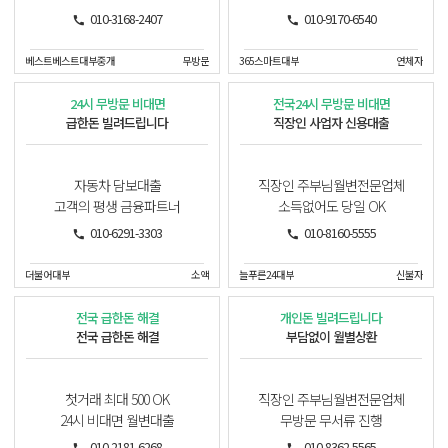
010-3168-2407
010-9170-6540
베스트베스트대부중개
무방문
365스마트대부
연체자
24시 무방문 비대면
전국24시 무방문 비대면
급한돈 빌려드립니다
직장인 사업자 신용대출
자동차 담보대출
직장인 주부님월변전문업체
고객의 평생 금융파트너
소득없어도 당일 OK
010-6291-3303
010-8160-5555
더불어대부
소액
늘푸른24대부
신불자
전국 급한돈 해결
개인돈 빌려드립니다
전국 급한돈 해결
부담없이 월별상환
첫거래 최대 500 OK
직장인 주부님월변전문업체
24시 비대면 월변대출
무방문 무서류 진행
010-2181-6268
010-8362-5565