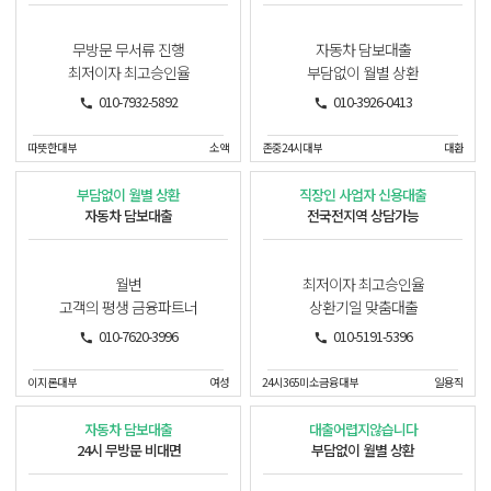
무방문 무서류 진행
자동차 담보대출
최저이자 최고승인율
부담없이 월별 상환
010-7932-5892
010-3926-0413
따뜻한대부
소액
존중24시대부
대환
부담없이 월별 상환
직장인 사업자 신용대출
자동차 담보대출
전국전지역 상담가능
월변
최저이자 최고승인율
고객의 평생 금융파트너
상환기일 맞춤대출
010-7620-3996
010-5191-5396
이지론대부
여성
24시365미소금융대부
일용직
자동차 담보대출
대출어렵지않습니다
24시 무방문 비대면
부담없이 월별 상환