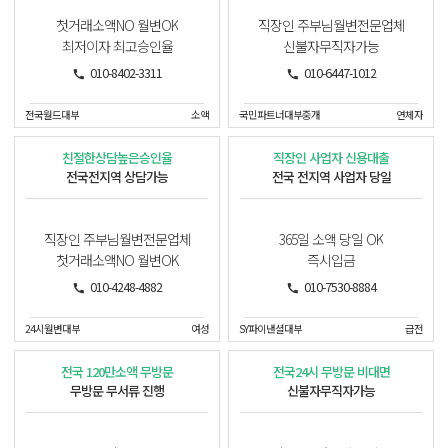
첫거래소액NO 월변OK
직장인 주부님월변전문업체
최저이자 최고승인율
신불자무직자가능
010-8402-3311
010-6447-1012
전국월드대부
소액
국민파트너대부중개
연체자
친절한상담높은승인율
직장인 사업자 신용대출
전국전지역 상담가능
전국 전지역 사업자 당일
직장인 주부님월변전문업체
365일 소액 당일 OK
첫거래소액NO 월변OK
즉시입금
010-4248-4882
010-7530-8884
24시월변대부
여성
SY파이낸셜대부
급전
전국 120만소액 무방문
전국24시 무방문 비대면
무방문 무서류 진행
신불자무직자가능