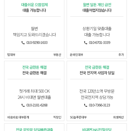
대출쉬운 으뜸업체
월변 달돈 개인 급전
대출 가능합니다
대출어렵지않습니다
월변
상환기일 맞춤대출
책임지고 도와드리겠습니다
대출 가능합니다
010-9290-1633
010-6701-3339
탑대부
부동산
온국민대부
추가
전국 급한돈 해결
전국 급한돈 해결
전국 급한돈 해결
전국 전지역 사업자 당일
첫거래 최대 500 OK
전국 120만소액 무방문
24시 비대면 월변대출
전국전지역 상담가능
010-2181-6268
010-7366-3123
바로바로 대부중개
직장인
SG늘푸른대부
회생파산
전국 무방문 당일빠른대출
비대면24시친절상담