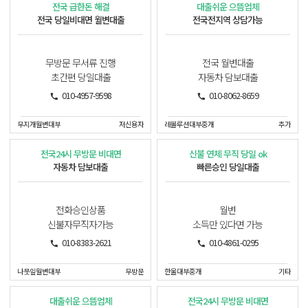
전국 급한돈 해결
대출쉬운 으뜸업체
전국 당일비대면 월변대출
전국전지역 상담가능
무방문 무서류 진행
전국 월변대출
초간편 당일대출
자동차 담보대출
010-4957-9598
010-8062-8659
무지개월변대부
저신용자
레볼루션대부중개
추가
전국24시 무방문 비대면
신불 연체 무직 당일 ok
자동차 담보대출
빠른승인 당일대출
전화승인상품
월변
신불자무직자가능
소득만 있다면 가능
010-8383-2621
010-4861-0295
나뭇잎월변대부
무방문
한울대부중개
기타
대출쉬운 으뜸업체
전국24시 무방문 비대면