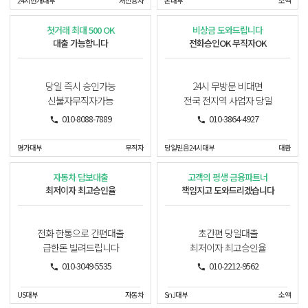
24시번개대부
저신용자
온대부
소액
첫거래 최대 500 OK
비상금 도와드립니다
대출 가능합니다
전화승인OK 무직자OK
당일 즉시 승인가능
24시 무방문 비대면
신불자무직자가능
전국 전지역 사업자 당일
010-8088-7889
010-3864-4927
명가대부
무직자
당일믿음24시대부
대환
자동차 담보대출
고객의 평생 금융파트너
최저이자 최고승인율
책임지고 도와드리겠습니다
전화 한통으로 간편대출
초간편 당일대출
급한돈 빌려드립니다
최저이자 최고승인율
010-3049-5535
010-2212-9562
US대부
자동차
SnJ대부
소액