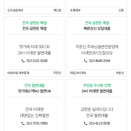
신우금융대부
개인돈
초록대부
신용
전국 급한돈 해결
전국 급한돈 해결
전국 급한돈 해결
빠른승인 당일대출
첫거래 최대 500 OK
직장인 주부님월변전문업체
24시 비대면 월변대출
비대면24시친절상담
010-2181-6268
010-4646-2044
바로바로 대부중개
직장인
마음24시대부
부동산
전국 월변대출
무방문 무서류 진행
첫거래소액NO 월변OK
24시 비대면 월변대출
전국 비대면
급한돈 빌려드립니다
대면없는 진짜월변
전국 월변대출
010-7591-9986
010-4110-9598