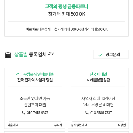
고객의 평생 금융파트너
첫거래 최대 500 OK
바로바로 대부중개
첫거래 최대 500 OK
첫거래 최대 500 OK
249
상품별
등록업체
광고문의
전국 무방문 당일빠른대출
전국 비대면
전국 전지역 사업자 당일
60개월분활상환
소득만 있다면 가능
사업자 최대 10억이상
간편조회 대출
24시 무방문 비대면
010-7415-9378
010-3586-7337
맞춤대부
무직자
심사없는대부
직장인