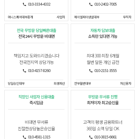
010-3334-4332
010-2402-7005
머니스퀘어대부중개
사업자
제이엘파이낸셜대부
무직자
전국 무방문 당일빠른대출
자동차 담보대출
전국24시 무방문 비대면
소득만 있다면 가능
책임지고 도와드리겠습니다
최대 300 최장 6개월
전국전지역 상담가능
월변 달돈 개인 급전
010-4157-8260
010-2151-3555
당일승인대부
회생파산
깐부월변대부
저신용자
직장인 사업자 신용대출
무방문 무서류 진행
즉시입금
최저이자 최고승인율
비대면 무서류
고객의 평생 금융파트너
친절한상담높은승인율
365일 소액 당일 OK
010-4581-1315
010-3815-6661