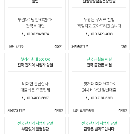
월변
친절한상담높은승인율
부결NO 당일500만OK
무방문 무서류 진행
전국 비대면
책임지고 도와드리겠습니다
010-8294-5874
010-3423-4088
바른사랑대부
신불자
24시총알대부
월변
첫거래 최대 500 OK
전국 급한돈 해결
전국 전지역 사업자 당일
전국 급한돈 해결
비대면 간단심사
첫거래 최대 500 OK
대출쉬운 으뜸업체
24시 비대면 월변대출
010-4838-6667
010-2181-6268
키움CASH대부
직장인
바로바로 대부중개
직장인
전국 전지역 사업자 당일
전국 전지역 사업자 당일
부담없이 월별상환
급한돈 빌려드립니다