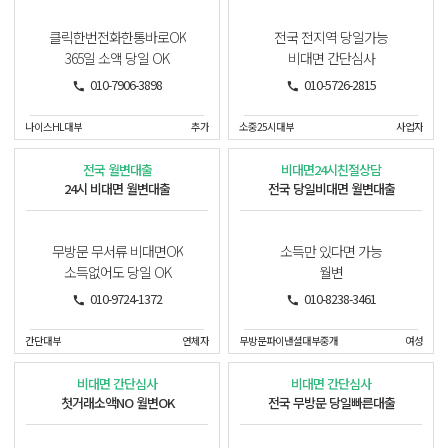
클릭한번전화한통바로OK
전국 전지역 당일가능
365일 소액 당일 OK
비대면 간단심사
010-7906-3898
010-5726-2815
나이스HL대부
추가
소중25시대부
사업자
전국 월변대출
비대면24시친절상담
24시 비대면 월변대출
전국 당일비대면 월변대출
무방문 무서류 비대면OK
소득만 있다면 가능
소득없어도 당일 OK
월변
010-9724-1372
010-8238-3461
간단대부
연체자
무방문파이낸셜대부중개
여성
비대면 간단심사
비대면 간단심사
첫거래소액NO 월변OK
전국 무방문 당일빠른대출