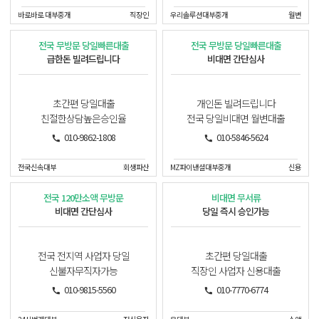
바로바로 대부중개
직장인
우리솔루션대부중개
월변
전국 무방문 당일빠른대출
전국 무방문 당일빠른대출
급한돈 빌려드립니다
비대면 간단심사
초간편 당일대출
개인돈 빌려드립니다
친절한상담높은승인율
전국 당일비대면 월변대출
010-9862-1808
010-5846-5624
전국신속대부
회생파산
MZ파이낸셜대부중개
신용
전국 120만소액 무방문
비대면 무서류
비대면 간단심사
당일 즉시 승인가능
전국 전지역 사업자 당일
초간편 당일대출
신불자무직자가능
직장인 사업자 신용대출
010-9815-5560
010-7770-6774