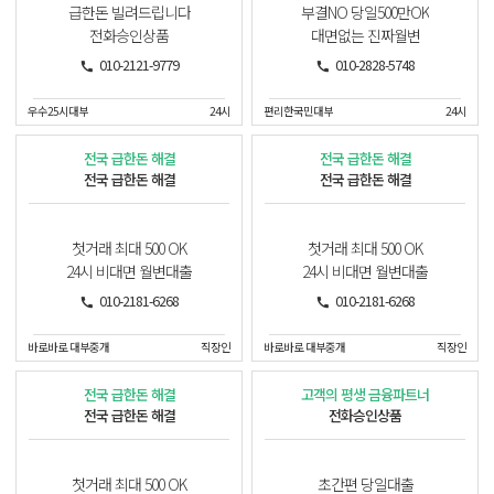
급한돈 빌려드립니다
부결NO 당일500만OK
전화승인상품
대면없는 진짜월변
010-2121-9779
010-2828-5748
우수25시대부
24시
편리한국민대부
24시
전국 급한돈 해결
전국 급한돈 해결
전국 급한돈 해결
전국 급한돈 해결
첫거래 최대 500 OK
첫거래 최대 500 OK
24시 비대면 월변대출
24시 비대면 월변대출
010-2181-6268
010-2181-6268
바로바로 대부중개
직장인
바로바로 대부중개
직장인
전국 급한돈 해결
고객의 평생 금융파트너
전국 급한돈 해결
전화승인상품
첫거래 최대 500 OK
초간편 당일대출