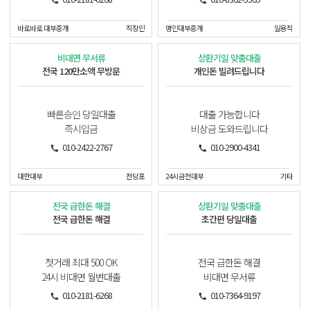
바로바로 대부중개
직장인
명인대부중개
일용직
비대면 무서류
상환기일 맞춤대출
전국 120만소액 무방문
개인돈 빌려드립니다
빠른승인 당일대출
대출 가능합니다
즉시입금
비상금 도와드립니다
010-2422-2767
010-2900-4341
대한대부
전당포
24시금전대부
기타
전국 급한돈 해결
상환기일 맞춤대출
전국 급한돈 해결
초간편 당일대출
첫거래 최대 500 OK
전국 급한돈 해결
24시 비대면 월변대출
비대면 무서류
010-2181-6268
010-7364-9197