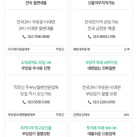
전국 월변대출
신불자무직자가능
전국24시 무방문 비대면
전국전지역 상담가능
24시 비대면 월변대출
전국 급한돈 해결
010-7640-4648
010-4869-1396
아크파이낸셜대부
직장인
명동대부중개
소액
소득없어도 당일 OK
사업자 최대 10억이상
무방문 무서류 진행
대면없는 진짜월변
직장인 주부님월변전문업체
전국24시 무방문 비대면
당일 즉시 승인가능
부담없이 월별 상환
010-5505-5366
010-2280-0393
무방문비대면월변대부
직장인
간편승인대부
24시
최저이자 최고승인율
첫거래 최대 500 OK
부담없이 월별상환
대출쉬운 으뜸업체