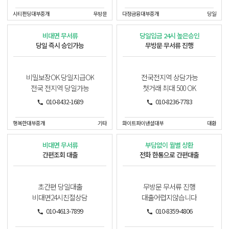
시티펀딩대부중개
무방문
다정금융대부중개
당일
비대면 무서류
당일입금 24시 높은승인
당일 즉시 승인가능
무방문 무서류 진행
비밀보장OK 당일지급OK
전국전지역 상담가능
전국 전지역 당일가능
첫거래 최대 500 OK
010-8432-1689
010-8236-7783
행복한대부중개
기타
화이트파이낸셜대부
대환
비대면 무서류
부담없이 월별 상환
간편조회 대출
전화 한통으로 간편대출
초간편 당일대출
무방문 무서류 진행
비대면24시친절상담
대출어렵지않습니다
010-4613-7899
010-8359-4806