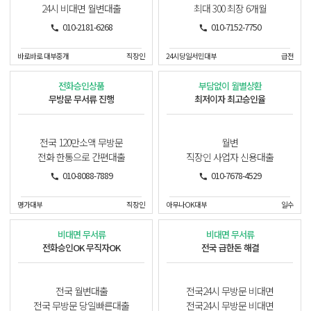
24시 비대면 월변대출
최대 300 최장 6개월
010-2181-6268
010-7152-7750
바로바로 대부중개
직장인
24시당일서민대부
급전
전화승인상품
부담없이 월별상환
무방문 무서류 진행
최저이자 최고승인율
전국 120만소액 무방문
월변
전화 한통으로 간편대출
직장인 사업자 신용대출
010-8088-7889
010-7678-4529
명가대부
직장인
아무나OK대부
일수
비대면 무서류
비대면 무서류
전화승인OK 무직자OK
전국 급한돈 해결
전국 월변대출
전국24시 무방문 비대면
전국 무방문 당일빠른대출
전국24시 무방문 비대면