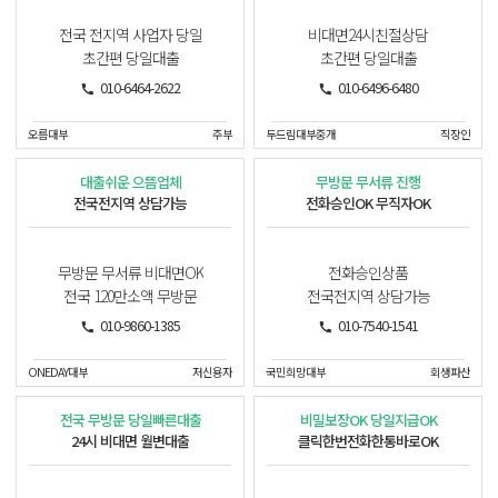
전국 전지역 사업자 당일
비대면24시친절상담
초간편 당일대출
초간편 당일대출
010-6464-2622
010-6496-6480
오름대부
주부
두드림대부중개
직장인
대출쉬운 으뜸업체
무방문 무서류 진행
전국전지역 상담가능
전화승인OK 무직자OK
무방문 무서류 비대면OK
전화승인상품
전국 120만소액 무방문
전국전지역 상담가능
010-9860-1385
010-7540-1541
ONEDAY대부
저신용자
국민희망대부
회생파산
전국 무방문 당일빠른대출
비밀보장OK 당일지급OK
24시 비대면 월변대출
클릭한번전화한통바로OK