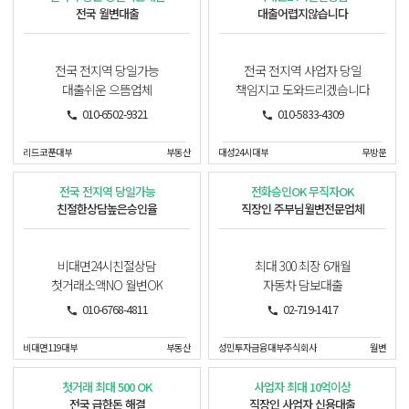
전국 월변대출
대출어렵지않습니다
전국 전지역 당일가능
전국 전지역 사업자 당일
대출쉬운 으뜸업체
책임지고 도와드리겠습니다
010-6502-9321
010-5833-4309
리드코푼대부
부동산
대성24시대부
무방문
전국 전지역 당일가능
전화승인OK 무직자OK
친절한상담높은승인율
직장인 주부님월변전문업체
비대면24시친절상담
최대 300 최장 6개월
첫거래소액NO 월변OK
자동차 담보대출
010-6768-4811
02-719-1417
비대면119대부
부동산
성민투자금융대부주식회사
월변
첫거래 최대 500 OK
사업자 최대 10억이상
전국 급한돈 해결
직장인 사업자 신용대출