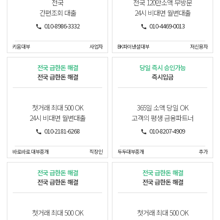
전국
전국 120만소액 무방문
간편조회 대출
24시 비대면 월변대출
010-8986-3332
010-4469-0013
키움대부
사업자
BK파이낸셜대부
저신용자
전국 급한돈 해결
당일 즉시 승인가능
전국 급한돈 해결
즉시입금
첫거래 최대 500 OK
365일 소액 당일 OK
24시 비대면 월변대출
고객의 평생 금융파트너
010-2181-6268
010-8207-4909
바로바로 대부중개
직장인
두두대부중개
추가
전국 급한돈 해결
전국 급한돈 해결
전국 급한돈 해결
전국 급한돈 해결
첫거래 최대 500 OK
첫거래 최대 500 OK