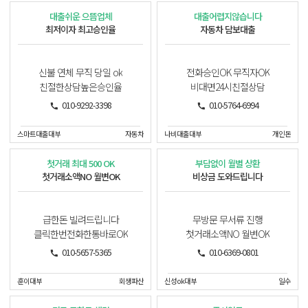
대출쉬운 으뜸업체
대출어렵지않습니다
최저이자 최고승인율
자동차 담보대출
신불 연체 무직 당일 ok
전화승인OK 무직자OK
친절한상담높은승인율
비대면24시친절상담
010-9292-3398
010-5764-6994
스마트대출대부
자동차
나비대출대부
개인돈
첫거래 최대 500 OK
부담없이 월별 상환
첫거래소액NO 월변OK
비상금 도와드립니다
급한돈 빌려드립니다
무방문 무서류 진행
클릭한번전화한통바로OK
첫거래소액NO 월변OK
010-5657-5365
010-6369-0801
훈이대부
회생파산
신성ok대부
일수