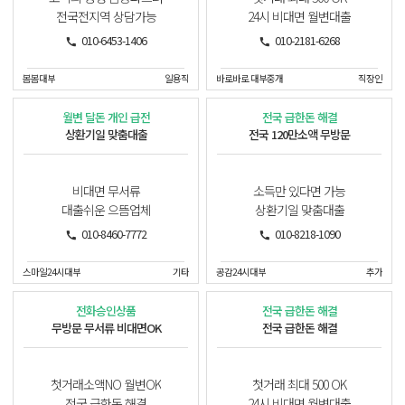
전국전지역 상담가능
24시 비대면 월변대출
010-6453-1406
010-2181-6268
봄봄대부
일용직
바로바로 대부중개
직장인
월변 달돈 개인 급전
전국 급한돈 해결
상환기일 맞춤대출
전국 120만소액 무방문
비대면 무서류
소득만 있다면 가능
대출쉬운 으뜸업체
상환기일 맞춤대출
010-8460-7772
010-8218-1090
스마일24시대부
기타
공감24시대부
추가
전화승인상품
전국 급한돈 해결
무방문 무서류 비대면OK
전국 급한돈 해결
첫거래소액NO 월변OK
첫거래 최대 500 OK
전국 급한돈 해결
24시 비대면 월변대출