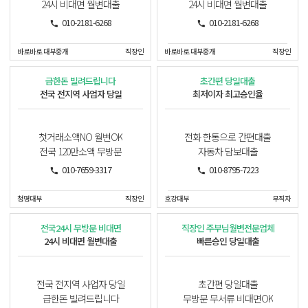
24시 비대면 월변대출
24시 비대면 월변대출
010-2181-6268
010-2181-6268
바로바로 대부중개
직장인
바로바로 대부중개
직장인
급한돈 빌려드립니다
초간편 당일대출
전국 전지역 사업자 당일
최저이자 최고승인율
첫거래소액NO 월변OK
전화 한통으로 간편대출
전국 120만소액 무방문
자동차 담보대출
010-7659-3317
010-8795-7223
청명대부
직장인
호강대부
무직자
전국24시 무방문 비대면
직장인 주부님월변전문업체
24시 비대면 월변대출
빠른승인 당일대출
전국 전지역 사업자 당일
초간편 당일대출
급한돈 빌려드립니다
무방문 무서류 비대면OK