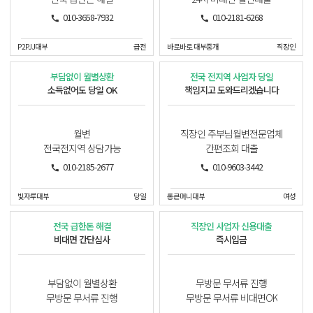
010-3658-7932
010-2181-6268
P2PJJ대부
급전
바로바로 대부중개
직장인
부담없이 월별상환
전국 전지역 사업자 당일
소득없어도 당일 OK
책임지고 도와드리겠습니다
월변
직장인 주부님월변전문업체
전국전지역 상담가능
간편조회 대출
010-2185-2677
010-9603-3442
빛자루대부
당일
통큰머니대부
여성
전국 급한돈 해결
직장인 사업자 신용대출
비대면 간단심사
즉시입금
부담없이 월별상환
무방문 무서류 진행
무방문 무서류 진행
무방문 무서류 비대면OK