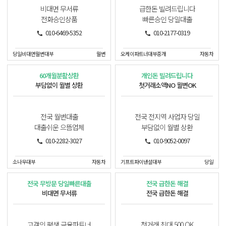
비대면 무서류
급한돈 빌려드립니다
전화승인상품
빠른승인 당일대출
010-6469-5352
010-2177-0319
당일비대면월변대부
월변
오케이파트너대부중개
자동차
60개월분활상환
개인돈 빌려드립니다
부담없이 월별 상환
첫거래소액NO 월변OK
전국 월변대출
전국 전지역 사업자 당일
대출쉬운 으뜸업체
부담없이 월별 상환
010-2282-3027
010-9052-0097
소나무대부
자동차
기프트파이낸셜대부
당일
전국 무방문 당일빠른대출
전국 급한돈 해결
비대면 무서류
전국 급한돈 해결
고객의 평생 금융파트너
첫거래 최대 500 OK