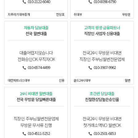
010-2122-6040
010-8098-6790
지푸라기대부중개
전당포
취대부
무방문
자동차 담보대출
고객의 평생 금융파트너
전국 월변대출
직장인 사업자 신용대출
대출어렵지않습니다
전국24시 무방문 비대면
전화승인OK 무직자OK
직장인 주부님월변전문업체
010-6574-4499
010-3907-9962
대한파트너스대부
신용
골드24시대부
월변
24시 비대면 월변대출
초간편 당일대출
전국 무방문 당일빠른대출
친절한상담높은승인율
직장인 주부님월변전문업체
전국24시 무방문 비대면
무방문 무서류 진행
첫거래소액NO 월변OK
010-4511-5252
010-2501-6853