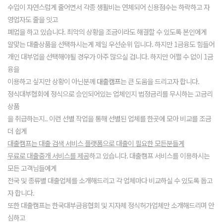
수입이 자연스럽게 줄어면서 각종 생활비는 연체되어 신용점수는 하락하고 자
영업자도 줄을 잇고
폐업을 하고 있습니다. 최악의 상황을 조금이라도 해결할 수 있도록 본인에게
알맞는 대출상품을 선택하시는게 제일 우선순위 입니다. 하지만 1금융도 힘들어
개인 대부업을 선택해야될 경우가 아주 많으실 겁니다. 하지만 어쩔 수 없이 1금
융을
이용하고 싶지만 상황이 아닌분께
대출캠프
는 큰 도움을 드리고자 합니다.
정식대부협회에 정식으로 승인되어있는 업체인지 법정금리를 무시하는 고금리
상품
을 취급하는지.. 이런 선별 작업을 통해 선별된 업체를 한곳에 모아 비교를 조금
더 쉽게
대출캠프는 대출 검색 서비스 플랫폼으로 대출이 필요한 모든분들게
무료로 대출중개 서비스를 제공
하고 있습니다. 대출캠프 서비스를 이용하시는
모든 고객님들에게
전국 및 종류별 대출업체를 소개해드리고 각 업체마다 비교하실 수 있도록 돕고
자 합니다.
또한 대출캠프는 한국대부금융협회 및 지자체 정식허가업체만 소개해드리며 안
심하고