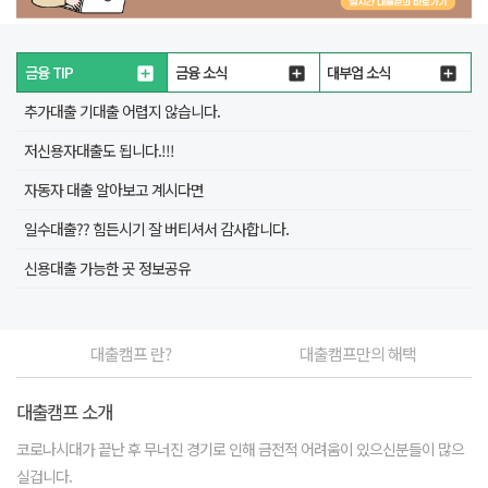
금융 TIP
금융 소식
대부업 소식
추가대출 기대출 어렵지 않습니다.
저신용자대출도 됩니다.!!!
자동자 대출 알아보고 계시다면
일수대출?? 힘든시기 잘 버티셔서 감사합니다.
신용대출 가능한 곳 정보공유
대출캠프 란?
대출캠프만의 해택
대출캠프 소개
코로나시대가 끝난 후 무너진 경기로 인해 금전적 어려움이 있으신분들이 많으
실겁니다.