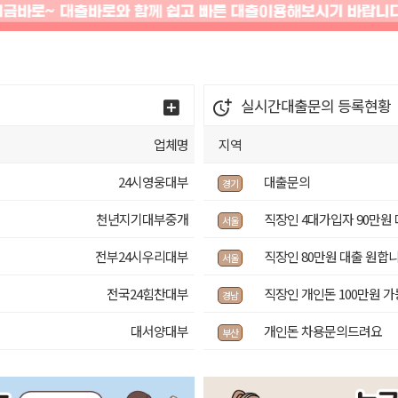
실시간대출문의
등록현황
업체명
지역
24시영웅대부
대출문의
경기
천년지기대부중개
직장인 4대가입자 90만원
서울
전부24시우리대부
직장인 80만원 대출 원합
서울
！
전국24힘찬대부
직장인 개인돈 100만원 
경남
대서양대부
개인돈 차용문의드려요
부산