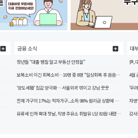
금융 소식
대부
청년들 “대출 땜질 말고 부동산 안정을”
尹,
보복소비 이긴 회복소비…10명 중 8명 “일상회복 후 씀씀이 커져”
‘양도세發’ 집값 양극화… 서울외곽 꺾이고 강남 꿋꿋
전체 가구의 17%는 적자가구...소득 98% 원리금 상환에 지출
자영
유류세 인하 확대 첫날, 직영 주유소 휘발유 L당 83원 내렸지만…