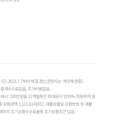
단, 2021.7.7부터 체결,갱신,연장되는 계약에 한함),
 중개수수료없음, 추가비용없음.
용예시: 100만원을 12개월동안 최대금리 연20% 적용하여 원
상환금액 1,111,614원(단, 대출상품및 상환방법 등 대출
) 채무의 조기상환수수료율등 조기상환조건 없음.