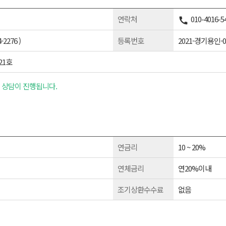
연락처
010-4016-5
276 )
등록번호
2021-경기용인-0
21호
 상담이 진행됩니다.
연금리
10 ~ 20%
연체금리
연20%이내
조기상환수수료
없음