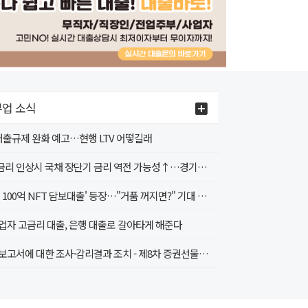
업 소식
 대출규제 완화 예고…현행 LTV 어떻길래
4월 금리 인상시 국채 장단기 금리 역전 가능성↑…경기침체 신호인가?
'무려 100억 NFT 담보대출' 등장…"거품 꺼지면?" 기대 속 우려도
업자 고금리 대출, 은행 대출로 갈아타게 해준다
감사보고서에 대한 조사·감리결과 조치 - 제8차 증권선물위원회(4.20.) 조치 의결 -