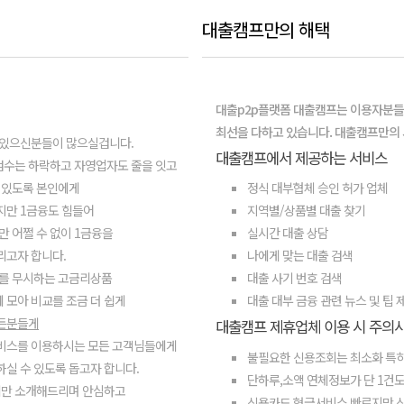
대출캠프만의 해택
대출p2p플랫폼 대출캠프는 이용자분들
최선을 다하고 있습니다. 대출캠프만의
 있으신분들이 많으실겁니다.
대출캠프에서 제공하는 서비스
점수는 하락하고 자영업자도 줄을 잇고
 있도록 본인에게
정식 대부협체 승인 허가 업체
지만 1금융도 힘들어
지역별/상품별 대출 찾기
만 어쩔 수 없이 1금융을
실시간 대출 상담
리고자 합니다.
나에게 맞는 대출 검색
를 무시하는 고금리상품
대출 사기 번호 검색
에 모아 비교를 조금 더 쉽게
대출 대부 금융 관련 뉴스 및 팁 
모든분들게
대출캠프 제휴업체 이용 시 주의
서비스를 이용하시는 모든 고객님들에게
불필요한 신용조회는 최소화 특히
실 수 있도록 돕고자 합니다.
단하루,소액 연체정보가 단 1건도
체만 소개해드리며 안심하고
신용카드 현금서비스 빠르지만 