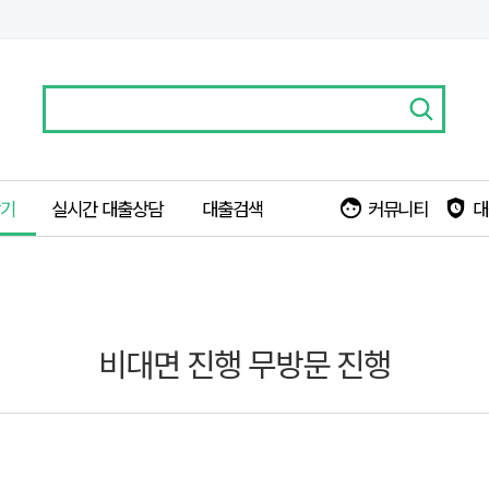
찾기
실시간 대출상담
대출검색
커뮤니티
대
face
safety_check
비대면 진행 무방문 진행