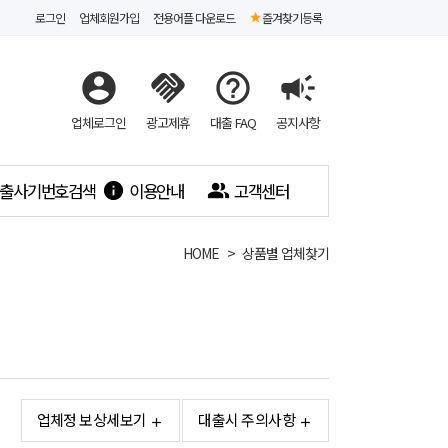
로그인
업체회원가입
전용어플 다운로드
즐겨찾기등록
account_circle
handshake
help_outline
campaign
업체로그인
광고제휴
대출 FAQ
공지사항
출사기번호검색
이용안내
고객센터
info
people_alt
HOME
상품별 업체찾기
업체정 보상세보기
대출시 주의사항