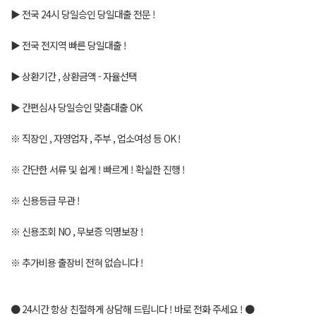
▶ 전국 24시 당일승인 당일대출 전문 !
▶ 전국 전지역 빠른 당일대출 !
▶ 상환기간 , 상환금액 - 자율선택
▶ 간편심사 당일승인 맞춤대출 OK
※ 직장인 , 자영업자 , 주부 , 업소여성 등 OK !
※ 간단한 서류 및 쉽게 ! 빠르게 ! 확실한 진행 !
※ 신용등급 무관 !
※ 신용조회 NO , 무보증 익명보장 !
※ 추가비용 출장비 전혀 없습니다 !
● 24시간 항상 친절하게 상담해 드립니다 ! 바로 전화 주세요 ! ●