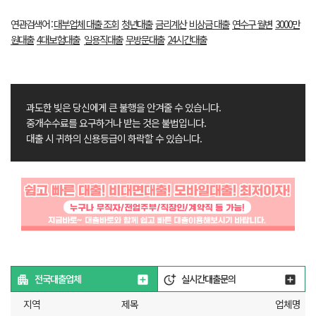
연관검색어 :
대부업체 대출 조회
청년대출
금리계산
비상금 대출
연수구 월변
3000만
원대출
4대보험대출
일용직대출
무방문대출
24시간대출
과도한 빚은 당신에게 큰 불행을 안겨줄 수 있습니다.
중개수수료를 요구하거나 받는 것은 불법입니다.
대출 시 귀하의 신용등급이 하락할 수 있습니다.
전국대출업체
실시간대출문의
지역
제목
업체명