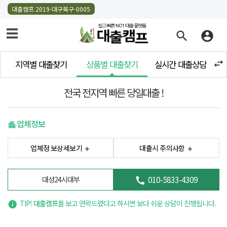
대출캠프 2019-대구북구-0005
search
account_circle
swap_horiz
지역별 대출찾기
상품별 대출찾기
실시간 대출상담
전국 전지역 빠른 당일대출 !
업체정보
업체정 보상세보기
대출시 주의사항
010-5833-4309
대성24시대부
TIP!
대출캠프
를 보고 연락드렸다고 하시면 보다 쉬운 상담이 진행됩니다.