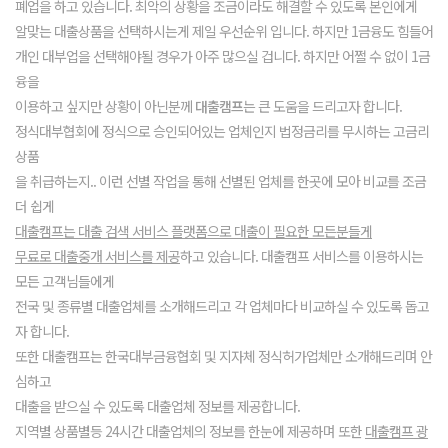
폐업을 하고 있습니다. 최악의 상황을 조금이라도 해결할 수 있도록 본인에게
알맞는 대출상품을 선택하시는게 제일 우선순위 입니다. 하지만 1금융도 힘들어
개인 대부업을 선택해야될 경우가 아주 많으실 겁니다. 하지만 어쩔 수 없이 1금
융을
이용하고 싶지만 상황이 아닌분께
대출캠프
는 큰 도움을 드리고자 합니다.
정식대부협회에 정식으로 승인되어있는 업체인지 법정금리를 무시하는 고금리
상품
을 취급하는지.. 이런 선별 작업을 통해 선별된 업체를 한곳에 모아 비교를 조금
더 쉽게
대출캠프는 대출 검색 서비스 플랫폼으로 대출이 필요한 모든분들게
무료로 대출중개 서비스를 제공
하고 있습니다. 대출캠프 서비스를 이용하시는
모든 고객님들에게
전국 및 종류별 대출업체를 소개해드리고 각 업체마다 비교하실 수 있도록 돕고
자 합니다.
또한 대출캠프는 한국대부금융협회 및 지자체 정식허가업체만 소개해드리며 안
심하고
대출을 받으실 수 있도록 대출업체 정보를 제공합니다.
지역별 상품별등 24시간 대출업체의 정보를 한눈에 제공하며 또한
대출캠프 광