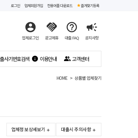
로그인
업체회원가입
전용어플 다운로드
즐겨찾기등록
account_circle
handshake
help_outline
campaign
업체로그인
광고제휴
대출 FAQ
공지사항
출사기번호검색
이용안내
고객센터
info
people_alt
HOME
상품별 업체찾기
업체정 보상세보기
대출시 주의사항