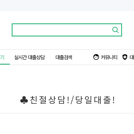
찾기
실시간 대출상담
대출검색
커뮤니티
대
face
safety_check
♣ 친 절 상 담 ! / 당 일 대 출 !