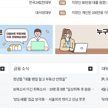
！
전국24힘찬대부
직장인 80만원 대출 원합
서울
대서양대부
직장인 개인돈 100만원 
경남
금융 소식
대부
청년들 “대출 땜질 말고 부동산 안정을”
尹,
보복소비 이긴 회복소비…10명 중 8명 “일상회복 후 씀씀이 커져”
‘양도세發’ 집값 양극화… 서울외곽 꺾이고 강남 꿋꿋