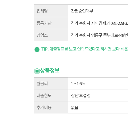
업체명
간편승인대부
등록기관
경기 수원시 지역경제과 031-228-32
영업소
경기 수원시 영통구 중부대로448번길 9
TIP!
대출캠프
를 보고 연락드렸다고 하시면 보다 쉬운
상품정보
월금리
1 ~ 1.6%
대출한도
상담후결정
추가비용
없음