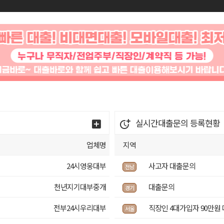
실시간대출문의
등록현황
업체명
지역
24시영웅대부
사고자 대출문의
전남
천년지기대부중개
대출문의
경기
전부24시우리대부
직장인 4대가입자 90만원
서울