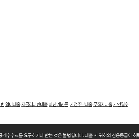
월변
알바대출
저금리대환대출
마산 개인돈
가정주부대출
무직자대출
개인일수
중개수수료를 요구하거나 받는 것은 불법입니다.
대출 시 귀하의 신용등급이 하