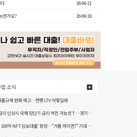
니다
26-06-21
가능한가요?
26-06-18
업 소식
 대출규제 완화 예고…현행 LTV 어떻길래
4월 금리 인상시 국채 장단기 금리 역전 가능성↑…경기침체 신호인가?
'무려 100억 NFT 담보대출' 등장…"거품 꺼지면?" 기대 속 우려도