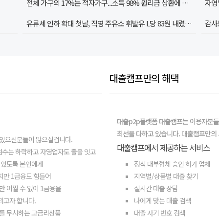
전체 가구의 17%는 적자가구...소득 98% 원리금 상환에 지출
자영
유류세 인하 확대 첫날, 직영 주유소 휘발유 L당 83원 내렸지만…
대출캠프만의 해택
대출p2p플랫폼 대출캠프는 이용자분들
최선을 다하고 있습니다. 대출캠프만의
 있으신분들이 많으실겁니다.
대출캠프에서 제공하는 서비스
점수는 하락하고 자영업자도 줄을 잇고
 있도록 본인에게
정식 대부협체 승인 허가 업체
지만 1금융도 힘들어
지역별/상품별 대출 찾기
만 어쩔 수 없이 1금융을
실시간 대출 상담
리고자 합니다.
나에게 맞는 대출 검색
를 무시하는 고금리상품
대출 사기 번호 검색