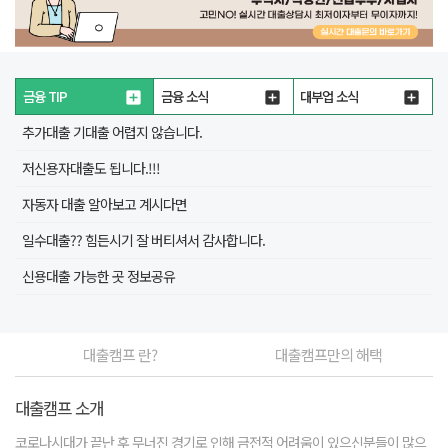
금융 TIP
금융 소식
대부업 소식
추가대출 기대출 어렵지 않습니다.
저신용자대출도 됩니다.!!!
자동자 대출 알아보고 계시다면
일수대출?? 힘든시기 잘 버티셔서 감사합니다.
신용대출 가능한 곳 정보공유
대출캠프 란?
대출캠프만의 해택
대출캠프 소개
코로나시대가 끝난 후 무너진 경기로 인해 금전적 어려움이 있으신분들이 많으