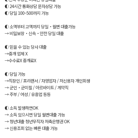
◐ 24시간 통화상담 문자상담 가능
◐ 당일 100~500까지 가능
◐ 소액부터 고액까지 당일・월변 대출가능
→ 비밀보장・신속・안전 당일 대출
◐ 믿을 수 있는 당사 대출
→중개 업체 X
→수수료X 중개료X
◐ 당일 가능
→직장인 / 프리랜서 / 자영업자 / 저신용자 개인회생
→ 군인・군미필 / 아르바이트 / 계약직
→ 주부 / 여성 / 유흥업 등등
◐ 소득 발생하면OK
→ 소득 있으시면 당일 월변대출 가능
→ 청년대출 청년무직자 저축은행권 OK
→ 신용조회 없는 빠른 대출 가능