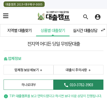
대출캠프 2019-대구북구-0005
search
account_circle
swap_horiz
지역별 대출찾기
상품별 대출찾기
실시간 대출상담
전지역 어디든 당일 무방문대출
업체정보
업체정 보상세보기
대출시 주의사항
010-3782-3903
하나로대부
TIP!
대출캠프
를 보고 연락드렸다고 하시면 보다 쉬운 상담이 진행됩니다.