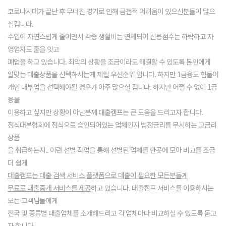
코로나시대가 끝난 후 무너진 경기로 인해 금전적 어려움이 있으신분들이 많으
실겁니다.
수입이 자연스럽게 줄어면서 각종 생활비는 연체되어 신용점수는 하락하고 자
영업자도 줄을 잇고
폐업을 하고 있습니다. 최악의 상황을 조금이라도 해결할 수 있도록 본인에게
알맞는 대출상품을 선택하시는게 제일 우선순위 입니다. 하지만 1금융도 힘들어
개인 대부업을 선택해야될 경우가 아주 많으실 겁니다. 하지만 어쩔 수 없이 1금
융을
이용하고 싶지만 상황이 아닌분께
대출캠프
는 큰 도움을 드리고자 합니다.
정식대부협회에 정식으로 승인되어있는 업체인지 법정금리를 무시하는 고금리
상품
을 취급하는지.. 이런 선별 작업을 통해 선별된 업체를 한곳에 모아 비교를 조금
더 쉽게
대출캠프는 대출 검색 서비스 플랫폼으로 대출이 필요한 모든분들게
무료로 대출중개 서비스를 제공
하고 있습니다. 대출캠프 서비스를 이용하시는
모든 고객님들에게
전국 및 종류별 대출업체를 소개해드리고 각 업체마다 비교하실 수 있도록 돕고
자 합니다.