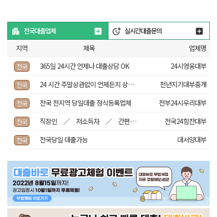
전국대출업체
실시간대출문의
지역
제목
업체명
365일 24시간 언제나 대출상담 OK
24시영웅대부
전국
24 시간 주말상관없이 언제든지 상담가능
천년지기대부중개
전국
전국 전지역 당일대출 정식등록업체
전부24시우리대부
전국
직장인 ／ 저소득자 ／ 간편대출 ！
전국24힘찬대부
전국
전국당일 대출가능
대서양대부
전국