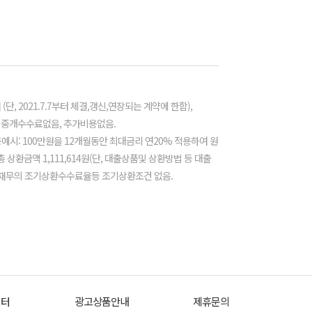
단, 2021.7.7부터 체결,갱신,연장되는 계약에 한함),
 중개수수료없음, 추가비용없음.
용예시: 100만원을 12개월동안 최대금리 연20% 적용하여 원
상환금액 1,111,614원(단, 대출상품및 상환방법 등 대출
) 채무의 조기상환수수료율등 조기상환조건 없음.
센터
광고상품안내
제휴문의