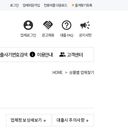
로그인
업체회원가입
전용어플 다운로드
즐겨찾기등록
account_circle
handshake
help_outline
campaign
업체로그인
광고제휴
대출 FAQ
공지사항
출사기번호검색
이용안내
고객센터
info
people_alt
HOME
상품별 업체찾기
업체정 보상세보기
대출시 주의사항