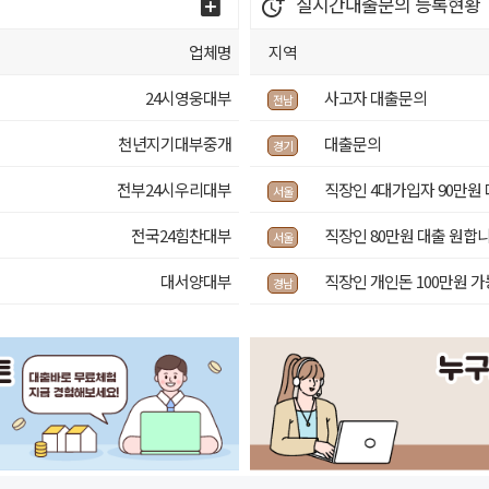
실시간대출문의
등록현황
업체명
지역
24시영웅대부
사고자 대출문의
전남
천년지기대부중개
대출문의
경기
전부24시우리대부
직장인 4대가입자 90만원
서울
！
전국24힘찬대부
직장인 80만원 대출 원합
서울
대서양대부
직장인 개인돈 100만원 
경남