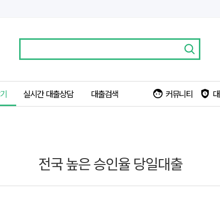
찾기
실시간 대출상담
대출검색
커뮤니티
대
face
safety_check
전국 높은 승인율 당일대출