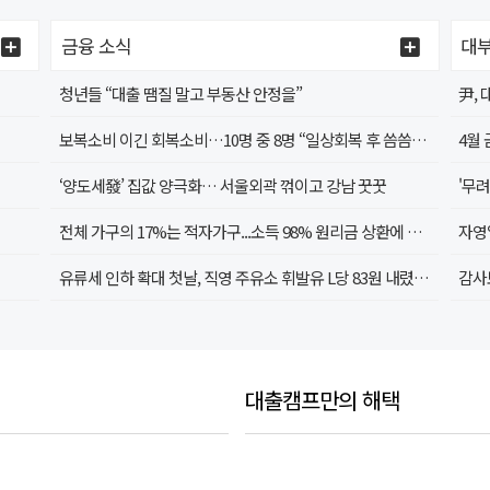
금융 소식
대부
청년들 “대출 땜질 말고 부동산 안정을”
尹,
보복소비 이긴 회복소비…10명 중 8명 “일상회복 후 씀씀이 커져”
‘양도세發’ 집값 양극화… 서울외곽 꺾이고 강남 꿋꿋
전체 가구의 17%는 적자가구...소득 98% 원리금 상환에 지출
자영
유류세 인하 확대 첫날, 직영 주유소 휘발유 L당 83원 내렸지만…
대출캠프만의 해택