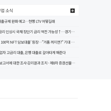
업 소식
 대출규제 완화 예고…현행 LTV 어떻길래
4월 금리 인상시 국채 장단기 금리 역전 가능성↑…경기침체 신호인가?
'무려 100억 NFT 담보대출' 등장…"거품 꺼지면?" 기대 속 우려도
업자 고금리 대출, 은행 대출로 갈아타게 해준다
감사보고서에 대한 조사·감리결과 조치 - 제8차 증권선물위원회(4.20.) 조치 의결 -