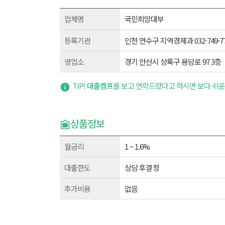
업체명
국민희망대부
등록기관
인천 연수구 지역경제과 032-749-77
영업소
경기 안산시 상록구 용담로 97 3층
TIP!
대출캠프
를 보고 연락드렸다고 하시면 보다 쉬운
상품정보
월금리
1 ~ 1.6%
대출한도
상담후결정
추가비용
없음