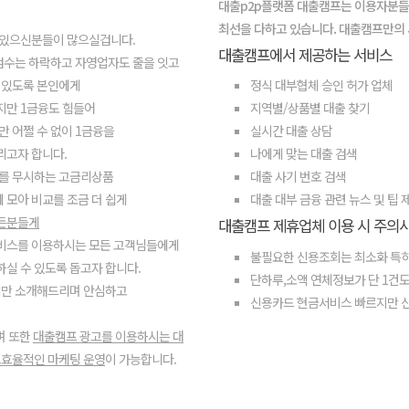
대출p2p플랫폼 대출캠프는 이용자분들
최선을 다하고 있습니다. 대출캠프만의
 있으신분들이 많으실겁니다.
대출캠프에서 제공하는 서비스
점수는 하락하고 자영업자도 줄을 잇고
 있도록 본인에게
정식 대부협체 승인 허가 업체
지만 1금융도 힘들어
지역별/상품별 대출 찾기
만 어쩔 수 없이 1금융을
실시간 대출 상담
리고자 합니다.
나에게 맞는 대출 검색
를 무시하는 고금리상품
대출 사기 번호 검색
에 모아 비교를 조금 더 쉽게
대출 대부 금융 관련 뉴스 및 팁 
모든분들게
대출캠프 제휴업체 이용 시 주의
서비스를 이용하시는 모든 고객님들에게
불필요한 신용조회는 최소화 특히
실 수 있도록 돕고자 합니다.
단하루,소액 연체정보가 단 1건도
체만 소개해드리며 안심하고
신용카드 현금서비스 빠르지만 
며 또한
대출캠프 광고를 이용하시는 대
효율적인 마케팅 운영
이 가능합니다.