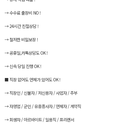
→ 수수료 출장비 NO !
→ 24시간 친절상담 !
→ 철저한 비밀보장 !
→ 공휴일,카톡상담도 OK !
→ 신속 당일 진행 OK !
■ 직장 없어도 연체가 있어도 OK !
→ 직장인 / 신불자 / 저신용자 / 사업자 / 주부
→ 자영업 / 군인 / 유흥종사자 / 연체자 / 계약직
→ 회생자 / 아르바이트 / 일용직 / 프리랜서