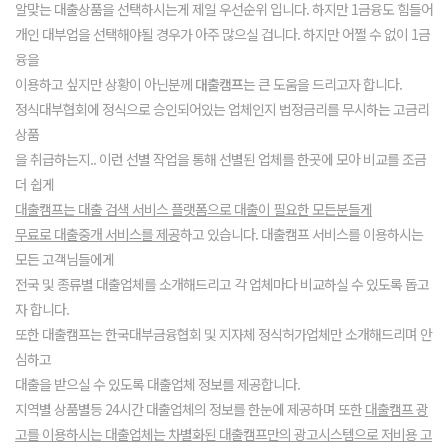
알맞는 대출상품을 선택하시는게 제일 우선순위 입니다. 하지만 1금융도 힘들어
개인 대부업을 선택해야될 경우가 아주 많으실 겁니다. 하지만 어쩔 수 없이 1금
융을
이용하고 싶지만 상황이 아닌분께
대출캠프
는 큰 도움을 드리고자 합니다.
정식대부협회에 정식으로 승인되어있는 업체인지 법정금리를 무시하는 고금리
상품
을 취급하는지.. 이런 선별 작업을 통해 선별된 업체를 한곳에 모아 비교를 조금
더 쉽게
대출캠프는 대출 검색 서비스 플랫폼으로 대출이 필요한 모든분들게
무료로 대출중개 서비스를 제공
하고 있습니다. 대출캠프 서비스를 이용하시는
모든 고객님들에게
전국 및 종류별 대출업체를 소개해드리고 각 업체마다 비교하실 수 있도록 돕고
자 합니다.
또한 대출캠프는 한국대부금융협회 및 지자체 정식허가업체만 소개해드리며 안
심하고
대출을 받으실 수 있도록 대출업체 정보를 제공합니다.
지역별 상품별등 24시간 대출업체의 정보를 한눈에 제공하며 또한
대출캠프 광
고를 이용하시는 대출업체는 차별화된 대출캠프만의 광고시스템으로 저비용 고