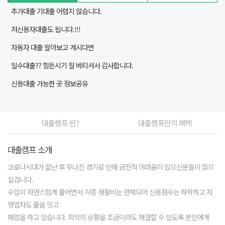
추가대출 기대출 어렵지 않습니다.
저신용자대출도 됩니다.!!!
자동자 대출 알아보고 계시다면
일수대출?? 힘든시기 잘 버티셔서 감사합니다.
신용대출 가능한 곳 정보공유
대출캠프 란?
대출캠프만의 해택
대출캠프 소개
코로나시대가 끝난 후 무너진 경기로 인해 금전적 어려움이 있으신분들이 많으
실겁니다.
수입이 자연스럽게 줄어면서 각종 생활비는 연체되어 신용점수는 하락하고 자
영업자도 줄을 잇고
폐업을 하고 있습니다. 최악의 상황을 조금이라도 해결할 수 있도록 본인에게