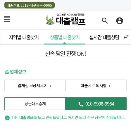
대출캠프 2019-대구북구-0005
search
account_circle
swap_horiz
지역별 대출찾기
상품별 대출찾기
실시간 대출상담
신속 당일 진행 OK !
업체정보
업체정 보상세보기
대출시 주의사항
010-9998-9964
당근대부중개
TIP!
대출캠프
를 보고 연락드렸다고 하시면 보다 쉬운 상담이 진행됩니다.