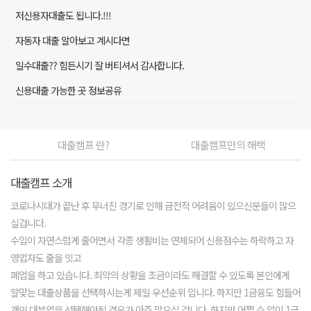
저신용자대출도 됩니다.!!!
자동자 대출 알아보고 계시다면
일수대출?? 힘든시기 잘 버티셔서 감사합니다.
신용대출 가능한 곳 정보공유
대출캠프 란?
대출캠프만의 해택
대출캠프 소개
코로나시대가 끝난 후 무너진 경기로 인해 금전적 어려움이 있으신분들이 많으
실겁니다.
수입이 자연스럽게 줄어면서 각종 생활비는 연체되어 신용점수는 하락하고 자
영업자도 줄을 잇고
폐업을 하고 있습니다. 최악의 상황을 조금이라도 해결할 수 있도록 본인에게
알맞는 대출상품을 선택하시는게 제일 우선순위 입니다. 하지만 1금융도 힘들어
개인 대부업을 선택해야될 경우가 아주 많으실 겁니다. 하지만 어쩔 수 없이 1금